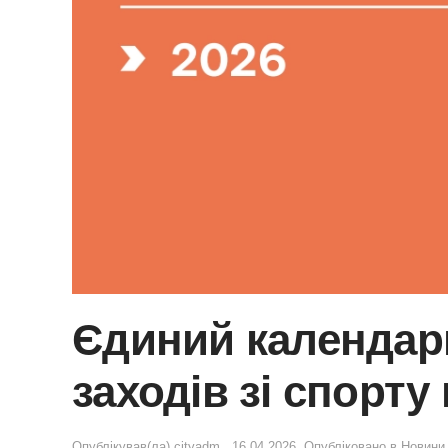
Єдиний календар
заходів зі спорту 
Опублікував(ла)
cityadm
,
16.04.2026
. Опубліковано в
Новини