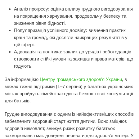
Аналіз прогресу:
оцінка впливу грудного вигодовування
на покращення харчування, продовольчу безпеку та
зниження рівня бідності.
Популяризація успішного досвіду:
вивчення практик
країн та громад, які досягли найкращих результатів у
цій сфері.
Адвокація та політика:
заклик до урядів і роботодавців
створювати стійкі умови та захищати права матерів, що
годують.
За інформацією
Центру громадського здоров’я України
, в
межах тижня підтримки (1–7 серпня) у багатьох українських
містах пройдуть сімейні заходи та безкоштовні консультації
для батьків.
Грудне вигодовування є одним із найефективніших способів
забезпечити здоровий старт життя дитини. Воно зміцнює
здоров’я немовлят, знижує ризик розвитку багатьох
захворювань і має доведені переваги для здоров’я матері. У