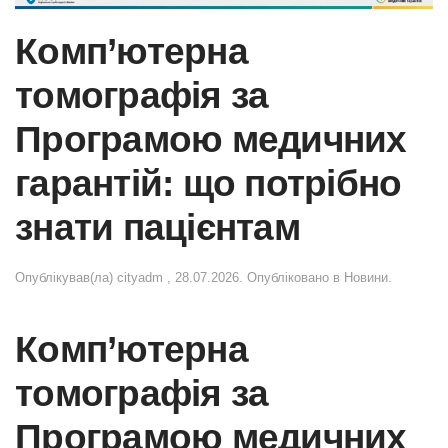
Комп’ютерна
томографія за
Програмою медичних
гарантій: що потрібно
знати пацієнтам
Опублікував(ла)
cityadm
,
28.07.2026
. Опубліковано в
Новини
.
Комп’ютерна
томографія за
Програмою медичних