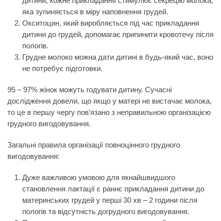
дитини; кожне прикладання стимулює секрецію молока,
яка зупиняється в міру наповнення грудей.
Окситоцин, який виробляється під час прикладання
дитини до грудей, допомагає припинити кровотечу після
пологів.
Грудне молоко можна дати дитині в будь-який час, воно
не потребує підготовки.
95 – 97% жінок можуть годувати дитину. Сучасні
дослідження довели, що якщо у матері не вистачає молока,
то це в першу чергу пов’язано з неправильною організацією
грудного вигодовування.
Загальні правила організації повноцінного грудного
вигодовування:
Дуже важливою умовою для якнайшвидшого
становлення лактації є раннє прикладання дитини до
материнських грудей у перші 30 хв – 2 години після
пологів та відсутність догрудного вигодовування.