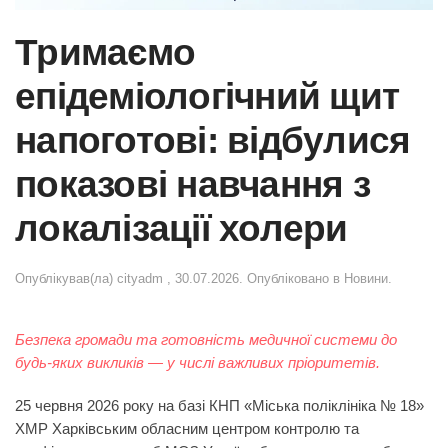
Тримаємо
епідеміологічний щит
напоготові: відбулися
показові навчання з
локалізації холери
Опублікував(ла)
cityadm
,
30.07.2026
. Опубліковано в
Новини
.
Безпека громади та готовність медичної системи до
будь-яких викликів — у числі важливих пріоритетів.
25 червня 2026 року на базі КНП «Міська поліклініка № 18»
ХМР Харківським обласним центром контролю та