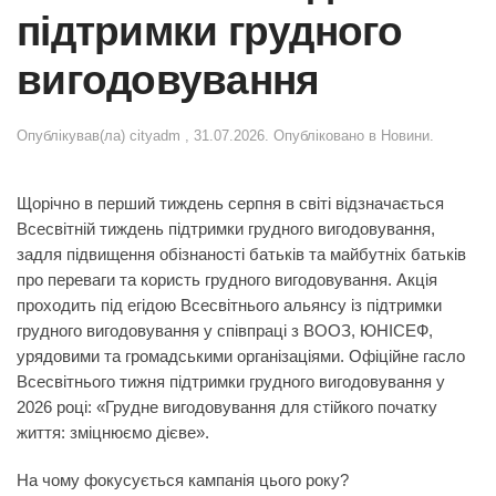
підтримки грудного
вигодовування
Опублікував(ла)
cityadm
,
31.07.2026
. Опубліковано в
Новини
.
Щорічно в перший тиждень серпня в світі відзначається
Всесвітній тиждень підтримки грудного вигодовування,
задля підвищення обізнаності батьків та майбутніх батьків
про переваги та користь грудного вигодовування. Акція
проходить під егідою Всесвітнього альянсу із підтримки
грудного вигодовування у співпраці з ВООЗ, ЮНІСЕФ,
урядовими та громадськими організаціями. Офіційне гасло
Всесвітнього тижня підтримки грудного вигодовування у
2026 році:
«Грудне вигодовування для стійкого початку
життя: зміцнюємо дієве»
.
На чому фокусується кампанія цього року?