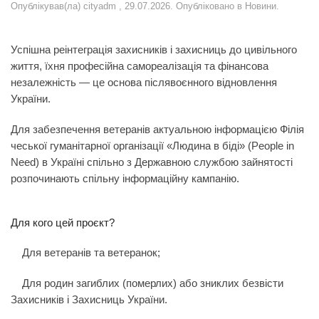
Опублікував(ла)
cityadm
,
29.07.2026
. Опубліковано в
Новини
.
Успішна реінтеграція захисників і захисниць до цивільного
життя, їхня професійна самореалізація та фінансова
незалежність — це основа післявоєнного відновлення
України.
Для забезпечення ветеранів актуальною інформацією Філія
чеської гуманітарної організації «Людина в біді» (People in
Need) в Україні спільно з Державною службою зайнятості
розпочинають спільну інформаційну кампанію.
Для кого цей проєкт?
Для ветеранів та ветеранок;
Для родин загиблих (померлих) або зниклих безвісти
Захисників і Захисниць України.