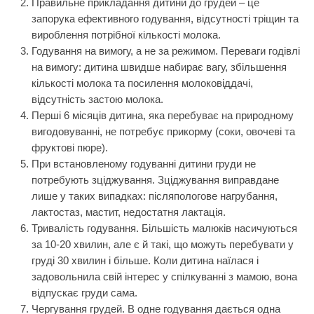
Правильне прикладання дитини до грудей – це
запорука ефективного годування, відсутності тріщин та
вироблення потрібної кількості молока.
Годування на вимогу, а не за режимом. Переваги годівлі
на вимогу: дитина швидше набирає вагу, збільшення
кількості молока та посилення молоковіддачі,
відсутність застою молока.
Перші 6 місяців дитина, яка перебуває на природному
вигодовуванні, не потребує прикорму (соки, овочеві та
фруктові пюре).
При встановленому годуванні дитини груди не
потребують зціджування. Зціджування виправдане
лише у таких випадках: післяпологове нагрубання,
лактостаз, мастит, недостатня лактація.
Тривалість годування. Більшість малюків насичуються
за 10-20 хвилин, але є й такі, що можуть перебувати у
груді 30 хвилин і більше. Коли дитина наїлася і
задовольнила свій інтерес у спілкуванні з мамою, вона
відпускає груди сама.
Чергування грудей. В одне годування дається одна