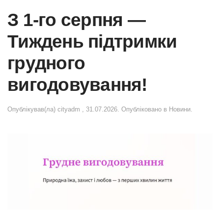
З 1-го серпня —
Тиждень підтримки
грудного
вигодовування!
Опублікував(ла)
cityadm
,
31.07.2026
. Опубліковано в
Новини
.