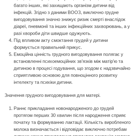
багато інших, які захищають організм дитини від
інфекцій. Згідно з даними ВООЗ, виключно грудне
вигодовування значно знижує ризик смерті внаслідок
діареї, пневмонії та інших інфекційних захворювань, а у
разі хвороби діти швидше одужують.
Під впливом акту смоктання грудей у дитини
формується правильний прикус.
Емоційна цінність грудного вигодовування полягає у
встановленні психоемоційних зв’язків між матір’ю та
дитиною в процесі годування, що згодом є надзвичайно
сприятливою основою для повноцінного розвитку
інтелекту та психіки дитини.
Значення грудного вигодовування для матері.
Раннє прикладання новонародженого до грудей
протягом перших 30 хвилин після народження сприяє
початку та формуванню лактації. Кількість виробленого
молока визначається і відповідає виключно потребам