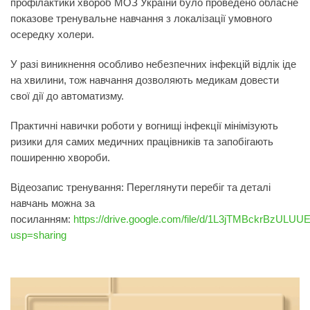
профілактики хвороб МОЗ України було проведено
обласне
показове тренувальне навчання з локалізації умовного
осередку холери
.
У разі виникнення особливо небезпечних інфекцій відлік іде
на хвилини, тож навчання дозволяють медикам довести
свої дії до автоматизму.
Практичні навички роботи у вогнищі інфекції мінімізують
ризики для самих медичних працівників та запобігають
поширенню хвороби.
Відеозапис тренування:
Переглянути перебіг та деталі
навчань можна за
посиланням:
https://drive.google.com/file/d/1L3jTMBckrBzULU
usp=sharing