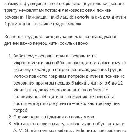
зв’язку із функціональною незрілістю шлунково-кишкового
тракту немовлятам потрібні легкозасвоювані поживні
речовини. Найкраща і найбільш фізіологічна їжа для дитини
1 року життя – це лише грудне молоко.
Значення грудного вигодовування для новонародженої
дитини важко переоцінити, оскільки воно:
Забезпечує основні поживні речовини та
мікроелементи, які найбільш підходять у кількісному та
якісному складі для потреб новонародженого. Грудне
молоко повністю покриває потреби дитини в поживних
речовинах протягом перших 6 місяців життя, з 6 до 12
місяців продовжує задовольняти щонайменше
половину потреб дитини в поживних речовинах, а
протягом другого року життя – покриває третину цих
потреб.
Сприяє адаптації дитини до нових умов.
Містить фактори захисту, такі як імуноглобуліни класу
А, М, G, лізоцим, макрофаги, лімфоцити, нейтрофіли та