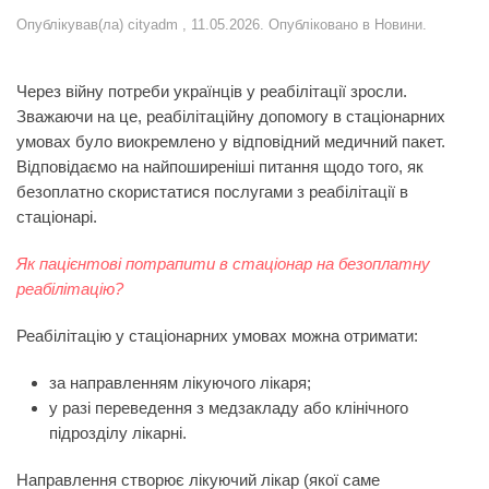
Опублікував(ла)
cityadm
,
11.05.2026
. Опубліковано в
Новини
.
Через війну потреби українців у реабілітації зросли.
Зважаючи на це, реабілітаційну допомогу в стаціонарних
умовах було виокремлено у відповідний медичний пакет.
Відповідаємо на найпоширеніші питання щодо того, як
безоплатно скористатися послугами з реабілітації в
стаціонарі.
Як пацієнтові потрапити в стаціонар на безоплатну
реабілітацію?
Реабілітацію у стаціонарних умовах можна отримати:
за направленням лікуючого лікаря;
у разі переведення з медзакладу або клінічного
підрозділу лікарні.
Направлення створює лікуючий лікар (якої саме