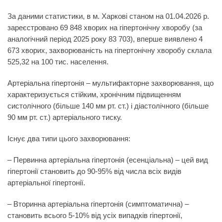
За даними статистики, в м. Харкові станом на 01.04.2026 р.
зареєстровано 69 848 хворих на гіпертонічну хворобу (за
аналогічний період 2025 року 83 703), вперше виявлено 4
673 хворих, захворюваність на гіпертонічну хворобу склала
525,32 на 100 тис. населення.
Артеріальна гіпертонія
– мультифакторне захворювання, що
характеризується стійким, хронічним підвищенням
систолічного (більше 140 мм рт. ст.) і діастолічного (більше
90 мм рт. ст.) артеріального тиску.
Існує два типи цього захворювання:
– Первинна артеріальна гіпертонія (есенціальна) – цей вид
гіпертонії становить до 90-95% від числа всіх видів
артеріальної гіпертонії.
– Вторинна артеріальна гіпертонія (симптоматична) –
становить всього 5-10% від усіх випадків гіпертонії,