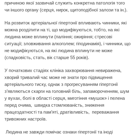
причиною якої зазвичай служить конкретна патологія того
чи іншого органу (серця, нирок, щитоподібної залози та ін.).
На розвиток артеріальної гіпертонії впливають чинники, які
можна розділити на ті, що модифікуються, тобто, на які
людина може вплинути (паління; ожиріння; стресові
ситуації; зловживання алкоголем; гіподинамія), і чинники, що
не модифікуються, на які людина вплинути не може
(спадковість, стать, вік старше 55 років).
У початкових стадіях клініка захворювання невиражена,
хворий тривалий час може не знати про підвищення
артеріального тиску, однак з прогресуванням гіпертонії
з’являються скарги на головний біль, запамороченням, шум
у вухах, болі в області серця, миготіння «мушок» і пелена
перед очима, швидка стомлюваність, зниження
працездатності та пам’яті, дратівливість, переважання
тривожних настроїв.
Людина не завжди помічає ознаки гіпертонії та іноді