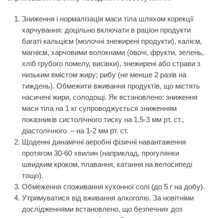
Зниження і нормалізація маси тіла шляхом корекції
харчування: доцільно включати в раціон продукти
багаті кальцієм (молочні знежирені продукти), калієм,
магнієм, харчовими волокнами (овочі, фрукти, зелень,
хліб грубого помелу, висівки), знежирені або страви з
низьким вмістом жиру; рибу (не менше 2 разів на
тиждень). Обмежити вживання продуктів, що містять
насичені жири, солодощі. Як встановлено: зниження
маси тіла на 1 кг супроводжується зниженням
показників систолічного тиску на 1,5-3 мм рт. ст.,
діастолічного – на 1-2 мм рт. ст.
Щоденні динамічні аеробні фізичні навантаження
протягом 30-60 хвилин (наприклад, прогулянки
швидким кроком, плавання, катання на велосипеді
тощо).
Обмеження споживання кухонної солі (до 5 г на добу).
Утримуватися від вживання алкоголю. За новітніми
дослідженнями встановлено, що безпечних доз