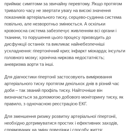
приймає симптоми за звичайну перевтому. Якщо протягом
тривалого часу не звертати увагу на високі значення
показників артеріального тиску, серцево-судинна система
повільно, але незворотньо змінюється. А оскільки
кровоносна система забезпечує живленням всі органи і
тканини, то порушення цього процесу призводить до
дисфункції останніх та викликає найнебезпечніші
ускладнення: гіпертонічний криз; інфаркт міокарда; інсульти
головного мозку; хронічна ниркова недостатність;
аневризма аорти та інші.
Для діагностики гіпертонії застосовують вимірювання
артеріального тиску протягом декількох днів в різний час
доби – так званий профіль тиску. Найточніше він
визначається за допомогою добового моніторингу тиску, як
правило, з одночасною реєстрацією ЕКГ.
Для зменшення ризику розвитку артеріальної гіпертонії,
необхідно дотримуватися простих і ефективних заходів,
спрямованих на зміну поведінки і способу життя: