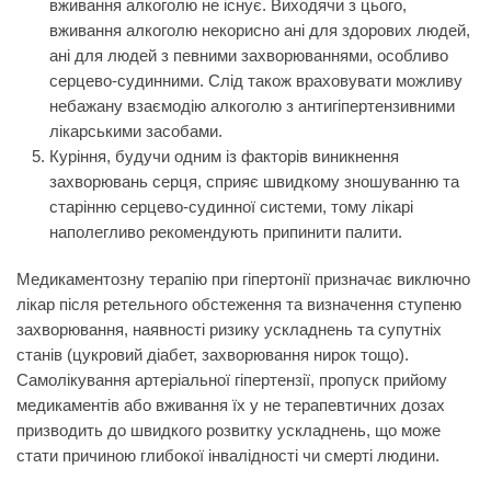
вживання алкоголю не існує. Виходячи з цього,
вживання алкоголю некорисно ані для здорових людей,
ані для людей з певними захворюваннями, особливо
серцево-судинними. Слід також враховувати можливу
небажану взаємодію алкоголю з антигіпертензивними
лікарськими засобами.
Куріння, будучи одним із факторів виникнення
захворювань серця, сприяє швидкому зношуванню та
старінню серцево-судинної системи, тому лікарі
наполегливо рекомендують припинити палити.
Медикаментозну терапію при гіпертонії призначає виключно
лікар після ретельного обстеження та визначення ступеню
захворювання, наявності ризику ускладнень та супутніх
станів (цукровий діабет, захворювання нирок тощо).
Самолікування артеріальної гіпертензії, пропуск прийому
медикаментів або вживання їх у не терапевтичних дозах
призводить до швидкого розвитку ускладнень, що може
стати причиною глибокої інвалідності чи смерті людини.