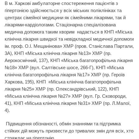
В м. Харкові амбулаторне спостереження пацієнтів з
гіпертонією здійснюється у всіх міських поліклініках та
центрах сімейної медицини як сімейними лікарями, так й
лікарями-кардіологами. Стаціонарна спеціалізована
медична допомога таким хворим надається в КНП «Міська
клінічна лікарня швидкої та невідкладної медичної допомоги
ім. проф. О.І. Мещанінова» ХМР (пров. Станіслава Партали,
3А), КНП «Міська клінічна лікарня №13» ХМР (пр.
Аерокосмічний, 137), КНП «Міська багатопрофільна лікарня
№18» ХМР (вул. Салтівське шосе, 266-Г), КНП «Міська
клінічна багатопрофільна лікарня №17» ХМР (пр. Героїв
Харкова, 195), КНП «Міська клінічна багатопрофільна
лікарня №25» ХМР (пр. Олександрівський, 122), КНП
«Міська клінічна лікарня №27» ХМР (вул. Гр. Сковороди,
41), КНП «Міська клінічна лікарня №31» ХМР (пр. Л.Малої,
4).
Підвищення обізнаності, обмін знаннями та підтримка
стійких дій можуть
призвести до тривалих змін для всіх, хто
страждає на гіпертонію.