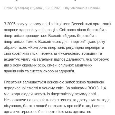
Опублікував(ла)
cityadm
,
15.05.2026
. Опубліковано в
Новини
.
З 2005 року у всьому світі з ініціативи Всесвітньої організації
охорони здоров’я у співпраці зі Світовою лігою боротьби з
гіпертонією проводиться Всесвітній день боротьби з
гіпертонією.
Темою Всесвітнього дня гіпертонії цього року
обрано гасло
«Контроль гіпертонії: регулярно
перевіряти
свій кров’яний тиск, перемагати мовчазного вбивцю»
та
акцентує увагу на загальній відповідальності, яка потребує
дій з боку окремих осіб, сімей, спільнот, медичних
працівників та систем охорони здоров’я.
Гіпертонія залишається основною запобіжною причиною
передчасної смерті в усьому світі. За оцінками ВООЗ, 1,4
мільярда людей живуть із гіпертонією у всьому світі.
Незважаючи на наявність ефективних та доступних методів
лікування, багато людей не знають про свій стан, і лише
одна з чотирьох осіб з гіпертонією має адекватно