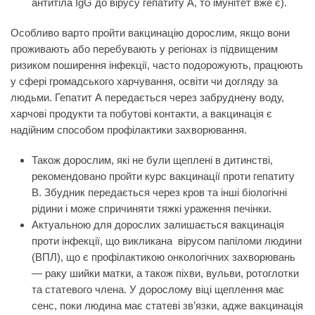
антитіла IgG до вірусу гепатиту А, то імунітет вже є).
Особливо варто пройти вакцинацію дорослим, якщо вони
проживають або перебувають у регіонах із підвищеним
ризиком поширення інфекції, часто подорожують, працюють
у сфері громадського харчування, освіти чи догляду за
людьми. Гепатит А передається через забруднену воду,
харчові продукти та побутові контакти, а вакцинація є
надійним способом профілактики захворювання.
Також дорослим, які не були щеплені в дитинстві,
рекомендовано пройти курс вакцинації проти гепатиту
B. Збудник передається через кров та інші біологічні
рідини і може спричиняти тяжкі ураження печінки.
Актуальною для дорослих залишається вакцинація
проти інфекції, що викликана вірусом папіломи людини
(ВПЛ), що є профілактикою онкологічних захворювань
— раку шийки матки, а також піхви, вульви, ротоглотки
та статевого члена. У дорослому віці щеплення має
сенс, поки людина має статеві зв’язки, адже вакцинація