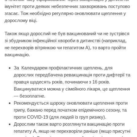
імунітет проти деяких небезпечних захворювань поступово
згасає. Тож необхідно регулярно оновлювати щеплення у
дорослому віці.
Також якщо дорослий не був вакцинований чи не зустрівся
зі збудником інфекційної хвороби в дитинстві (наприклад,
не перехворів вітрянкою чи гепатитом А), то варто пройти
вакцинацію.
За Календарем профілактичних щеплень, для
дорослих передбачена ревакцинація проти дифтерії та
правця щодесять років, починаючи з 16 років.
Вакцинуватися можна у сімейного лікаря, це щеплення
— безоплатне.
Рекомендується щороку оновлювати щеплення проти
грипу, бажано перед початком епідемічного сезону, та
проти COVID-19 (для людей із груп ризику).
Дорослим також варто розглянути вакцинацію проти
гепатиту А, якщо не перехворіли раніше (якщо присутні