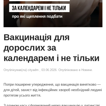
Вакцинація для
дорослих за
календарем і не тільки
Опублікував(ла)
cityadm
,
03.06.2026
. Опубліковано в
Новини
.
Попри поширене упередження, що вакцинація винятково —
для дітей, захист від інфекційних хвороб необхідний людині
протягом усього життя.
З плином часу сформований через вакцинацію у дитинстві