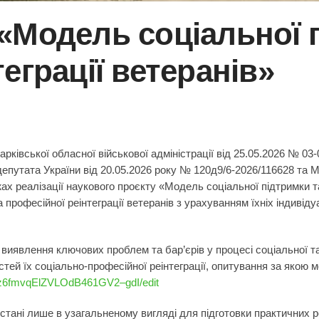
«Модель соціальної 
еграції ветеранів»
.
рківської обласної військової адміністрації від 25.05.2026 № 03
депутата України від 20.05.2026 року № 120д9/6-2026/116628 та М
 реалізації наукового проєкту «Модель соціальної підтримки та 
 професійної реінтеграції ветеранів з урахуванням їхніх індивід
 виявлення ключових проблем та бар’єрів у процесі соціальної та
стей їх соціально-професійної реінтеграції, опитування за якою
Yz6fmvqElZVLOdB461GV2–gdI/edit
ристані лише в узагальненому вигляді для підготовки практични