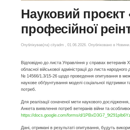
Науковий проєкт 
професійної реінт
Опублікував(ла)
cityadm
,
01.06.2026
. Опубліковано в
Новини
Відповідно до листа Управління у справах ветеранів Ха
обласної військової адміністрації до листа народного 
№ 14566/1.3/15-26 щодо проведення опитування в межах
наукове обґрунтування моделі соціальної підтримки та
потреб.
Для реалізації означеної мети наукового дослідження,
Анкета виявлення потреб ветеранів війни та особливо
https://docs.google.com/forms/d/1PBxD3G7_9t291pIb6
Дані, отримані в результаті опитування, будуть вико