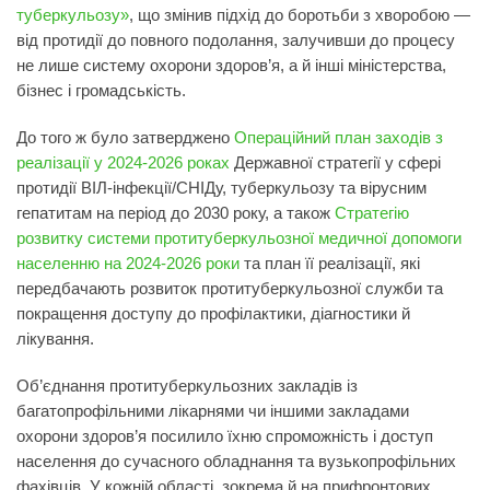
туберкульозу»
, що змінив підхід до боротьби з хворобою —
від протидії до повного подолання, залучивши до процесу
не лише систему охорони здоров’я, а й інші міністерства,
бізнес і громадськість.
До того ж було затверджено
Операційний план заходів з
реалізації у 2024-2026 роках
Державної стратегії у сфері
протидії ВІЛ-інфекції/СНІДу, туберкульозу та вірусним
гепатитам на період до 2030 року, а також
Стратегію
розвитку системи протитуберкульозної медичної допомоги
населенню на 2024-2026 роки
та план її реалізації, які
передбачають розвиток протитуберкульозної служби та
покращення доступу до профілактики, діагностики й
лікування.
Об’єднання протитуберкульозних закладів із
багатопрофільними лікарнями чи іншими закладами
охорони здоров’я посилило їхню спроможність і доступ
населення до сучасного обладнання та вузькопрофільних
фахівців. У кожній області, зокрема й на прифронтових