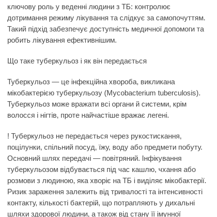
ключову роль у веденні людини з ТБ: контролює
дотримання режиму лікування та слідкує за самопочуттям.
Такий підхід забезпечує доступність медичної допомоги та
робить лікування ефективнішим.
Що таке туберкульоз і як він передається
Туберкульоз — це інфекційна хвороба, викликана
мікобактерією туберкульозу (Mycobacterium tuberculosis).
Туберкульоз може вражати всі органи й системи, крім
волосся і нігтів, проте найчастіше вражає легені.
! Туберкульоз не передається через
рукостискання,
поцілунки, спільний посуд, їжу, воду або предмети побуту.
Основний шлях передачі — повітряний. Інфікування
туберкульозом відбувається під час кашлю, чхання або
розмови з людиною, яка хворіє на ТБ і виділяє мікобактерії.
Ризик зараження залежить від тривалості та інтенсивності
контакту, кількості бактерій, що потрапляють у дихальні
шляхи здорової людини, а також від стану її імунної