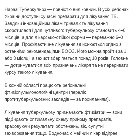
Наразі Туберкульоз — повністю виліковний. В усіх регіонах
України доступні сучасні препарати для лікування ТБ.
Завдяки інноваційним лікам тривалість лікування
скоротилася і для чутливого туберкульозу становить 4–6
місяців, а для лікарсько-стійкої форми — переважно 6–9
місяців. Профілактичне лікування здійснюється згідно з
останніми рекомендаціями ВООЗ. Його можна пройти за 1
або 3 місяці, а захист зберігається понад 10 років. Головне
— дотримуватися всіх призначень лікаря та не переривати
курсу такого лікування.
В кожній області працюють регіональні
фтизіопульмонологічні центри (перелік
протитуберкульозних закладів — за посиланням).
Лікування туберкульозу призначають фтизіатри — вони
підбирають оптимальну схему прийому препаратів,
враховуючи результати обстежень, вік, супутні
захворювання тощо. Водночас сімейний лікар відіграє