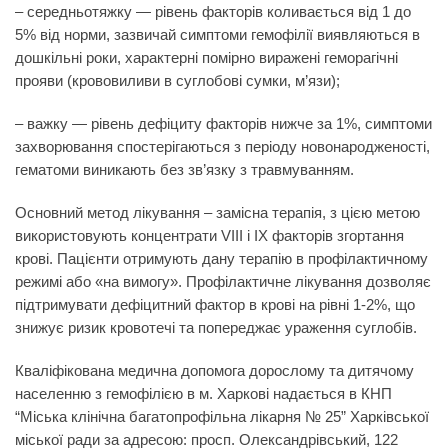
–
середньотяжку
— рівень факторів коливається від 1 до
5% від норми, зазвичай симптоми гемофілії виявляються в
дошкільні роки, характерні помірно виражені геморагічні
прояви (крововиливи в суглобові сумки, м’язи);
–
важку
— рівень дефіциту факторів нижче за 1%, симптоми
захворювання спостерігаються з періоду новонародженості,
гематоми виникають без зв’язку з травмуванням.
Основний метод лікування – замісна терапія, з цією метою
використовують концентрати VIII і IX факторів згортання
крові. Пацієнти отримують дану терапію в профілактичному
режимі або «на вимогу». Профілактичне лікування дозволяє
підтримувати дефіцитний фактор в крові на рівні 1-2%, що
знижує ризик кровотечі та попереджає ураження суглобів.
Кваліфікована медична допомога дорослому та дитячому
населенню з гемофілією в м. Харкові надається в
КНП
“Міська клінічна багатопрофільна лікарня № 25” Харківської
міської ради
за адресою: просп. Олександрівський, 122