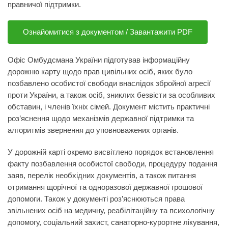
правничої підтримки.
Ознайомитися з документом / Завантажити PDF
Офіс Омбудсмана України підготував інформаційну
дорожню карту щодо прав цивільних осіб, яких було
позбавлено особистої свободи внаслідок збройної агресії
проти України, а також осіб, зниклих безвісти за особливих
обставин, і членів їхніх сімей. Документ містить практичні
роз’яснення щодо механізмів державної підтримки та
алгоритмів звернення до уповноважених органів.
У дорожній карті окремо висвітлено порядок встановлення
факту позбавлення особистої свободи, процедуру подання
заяв, перелік необхідних документів, а також питання
отримання щорічної та одноразової державної грошової
допомоги. Також у документі роз’яснюються права
звільнених осіб на медичну, реабілітаційну та психологічну
допомогу, соціальний захист, санаторно-курортне лікування,