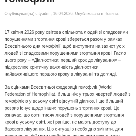
Опублікував(ла)
cityadm
,
16.04.2026
. Опубліковано в
Новини
.
17 квітня 2026 року світова спільнота людей зі спадковими
порушеннями згортання крові збереться разом у рамках
Всесвітнього дня гемофілії, щоб виступити на захист усіх
людей зі спадковими порушеннями згортання крові. Гасло
цього року –
«Діагностика:
перший крок до лікування»
–
підкреслює критичну важливість діагностики,
найважливішого першого кроку в лікуванні та догляді.
За оцінками Всесвітньої федерації гемофілії (World
Federation of Hemophilia), більш ніж у трьох чвертей людей з
гемофілією у всьому світі відсутній діагноз, і ще більший
розрив існує щодо інших порушень згортання крові. Це
означає, що сотні тисяч людей з порушеннями згортання
крові в усьому світі, як і раніше, не мають доступу до
базового лікування. Цю ситуацію необхідно змінити, для
досягнення цієї мети необхідно покращити результати