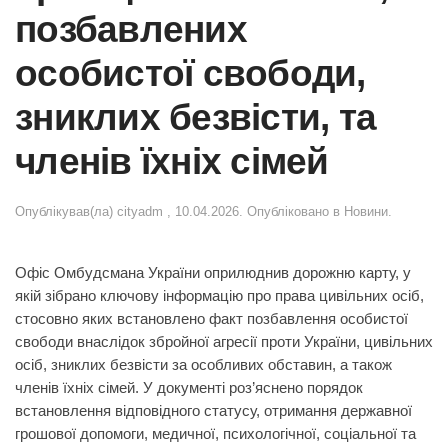
позбавлених
особистої свободи,
зниклих безвісти, та
членів їхніх сімей
Опублікував(ла)
cityadm
,
10.04.2026
. Опубліковано в
Новини
.
Офіс Омбудсмана України оприлюднив дорожню карту, у
якій зібрано ключову інформацію про права цивільних осіб,
стосовно яких встановлено факт позбавлення особистої
свободи внаслідок збройної агресії проти України, цивільних
осіб, зниклих безвісти за особливих обставин, а також
членів їхніх сімей. У документі роз’яснено порядок
встановлення відповідного статусу, отримання державної
грошової допомоги, медичної, психологічної, соціальної та