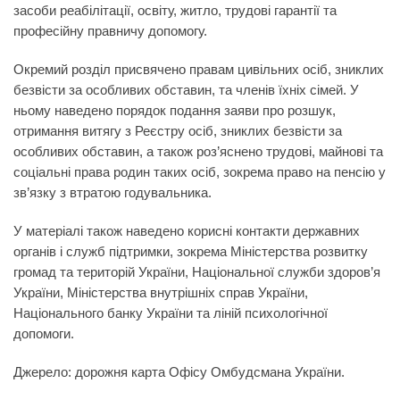
засоби реабілітації, освіту, житло, трудові гарантії та
професійну правничу допомогу.
Окремий розділ присвячено правам цивільних осіб, зниклих
безвісти за особливих обставин, та членів їхніх сімей. У
ньому наведено порядок подання заяви про розшук,
отримання витягу з Реєстру осіб, зниклих безвісти за
особливих обставин, а також роз’яснено трудові, майнові та
соціальні права родин таких осіб, зокрема право на пенсію у
зв’язку з втратою годувальника.
У матеріалі також наведено корисні контакти державних
органів і служб підтримки, зокрема Міністерства розвитку
громад та територій України, Національної служби здоров’я
України, Міністерства внутрішніх справ України,
Національного банку України та ліній психологічної
допомоги.
Джерело:
дорожня карта Офісу Омбудсмана України.