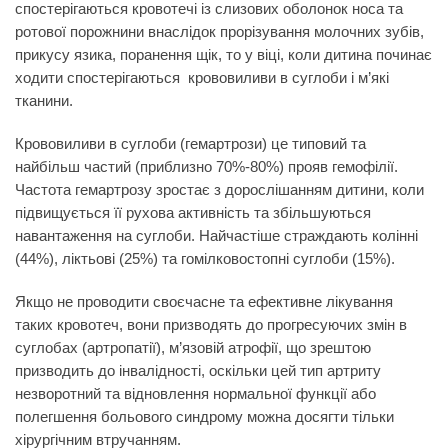
спостерігаються кровотечі із слизових оболонок носа та
ротової порожнини внаслідок прорізування молочних зубів,
прикусу язика, поранення щік, то у віці, коли дитина починає
ходити спостерігаються крововиливи в суглоби і м’які
тканини.
Крововиливи в суглоби (гемартрози) це типовий та
найбільш частий (приблизно 70%-80%) прояв гемофілії.
Частота гемартрозу зростає з дорослішанням дитини, коли
підвищується її рухова активність та збільшуються
навантаження на суглоби. Найчастіше страждають колінні
(44%), ліктьові (25%) та гомілковостопні суглоби (15%).
Якщо не проводити своєчасне та ефективне лікування
таких кровотеч, вони призводять до прогресуючих змін в
суглобах (артропатії), м’язовій атрофії, що зрештою
призводить до інвалідності, оскільки цей тип артриту
незворотний та відновлення нормальної функції або
полегшення больового синдрому можна досягти тільки
хірургічним втручанням.