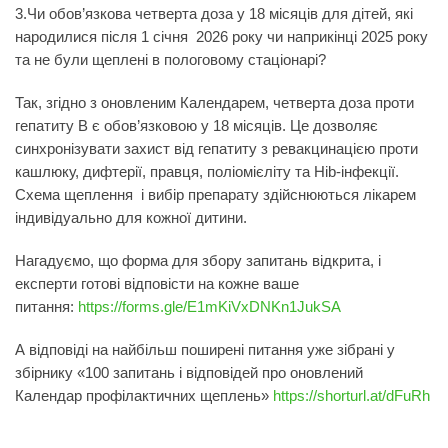
3.Чи обов’язкова четверта доза у 18 місяців для дітей, які
народилися після 1 січня 2026 року чи наприкінці 2025 року
та не були щеплені в пологовому стаціонарі?
Так, згідно з оновленим Календарем, четверта доза проти
гепатиту В є обов’язковою у 18 місяців. Це дозволяє
синхронізувати захист від гепатиту з ревакцинацією проти
кашлюку, дифтерії, правця, поліомієліту та Hib-інфекції.
Схема щеплення і вибір препарату здійснюються лікарем
індивідуально для кожної дитини.
Нагадуємо, що форма для збору запитань відкрита, і
експерти готові відповісти на кожне ваше
питання:
https://forms.gle/E1mKiVxDNKn1JukSA
А відповіді на найбільш поширені питання уже зібрані у
збірнику «100 запитань і відповідей про оновлений
Календар профілактичних щеплень»
https://shorturl.at/dFuRh