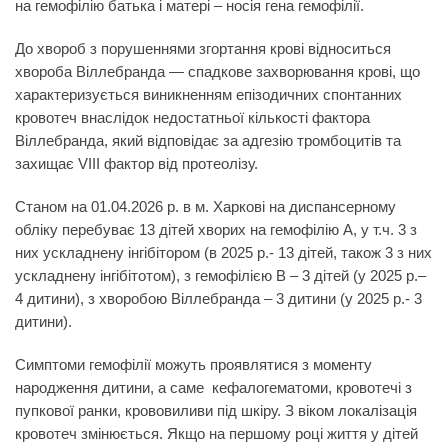
на гемофілію батька і матері – носія гена гемофілії.
До хвороб з порушеннями згортання крові відноситься
хвороба Віллебранда — спадкове захворювання крові, що
характеризується виникненням епізодичних спонтанних
кровотеч внаслідок недостатньої кількості фактора
Віллебранда, який відповідає за адгезію тромбоцитів та
захищає VIII фактор від протеолізу.
Станом на 01.04.2026 р. в м. Харкові на диспансерному
обліку перебуває 13 дітей хворих на гемофілію А, у т.ч. 3 з
них ускладнену інгібітором (в 2025 р.- 13 дітей, також 3 з них
ускладнену інгібітотом), з гемофілією В – 3 дітей (у 2025 р.–
4 дитини), з хворобою Віллебранда – 3 дитини (у 2025 р.- 3
дитини).
Симптоми гемофілії можуть проявлятися з моменту
народження дитини, а саме кефалогематоми, кровотечі з
пупкової ранки, крововиливи під шкіру. З віком локалізація
кровотеч змінюється. Якщо на першому році життя у дітей