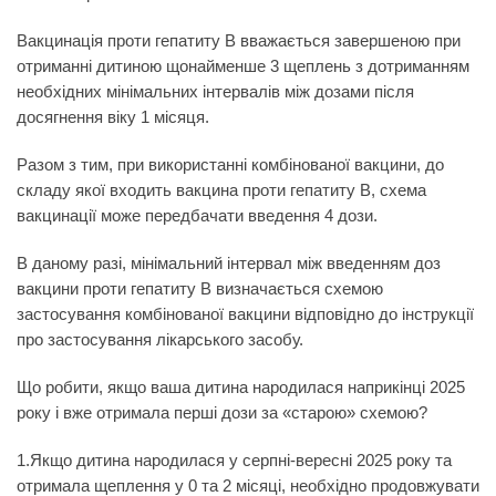
Вакцинація проти гепатиту B вважається завершеною при
отриманні дитиною щонайменше 3 щеплень з дотриманням
необхідних мінімальних інтервалів між дозами після
досягнення віку 1 місяця.
Разом з тим, при використанні комбінованої вакцини, до
складу якої входить вакцина проти гепатиту B, схема
вакцинації може передбачати введення 4 дози.
В даному разі, мінімальний інтервал між введенням доз
вакцини проти гепатиту B визначається схемою
застосування комбінованої вакцини відповідно до інструкції
про застосування лікарського засобу.
Що робити, якщо ваша дитина народилася наприкінці 2025
року і вже отримала перші дози за «старою» схемою?
1.Якщо дитина народилася у серпні-вересні 2025 року та
отримала щеплення у 0 та 2 місяці, необхідно продовжувати