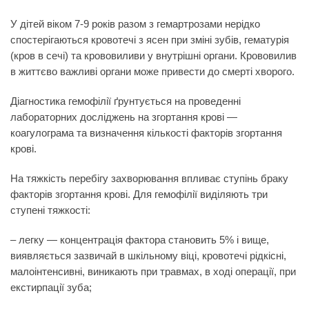
У дітей віком 7-9 років разом з гемартрозами нерідко
спостерігаються кровотечі з ясен при зміні зубів, гематурія
(кров в сечі) та крововиливи у внутрішні органи. Крововилив
в життєво важливі органи може привести до смерті хворого.
Діагностика гемофілії ґрунтується на проведенні
лабораторних досліджень на згортання крові —
коагулограма та визначення кількості факторів згортання
крові.
На тяжкість перебігу захворювання впливає ступінь браку
факторів згортання крові.
Для гемофілії виділяють три
ступені тяжкості:
–
легку
— концентрація фактора становить 5% і вище,
виявляється зазвичай в шкільному віці, кровотечі рідкісні,
малоінтенсивні, виникають при травмах, в ході операції, при
екстирпації зуба;