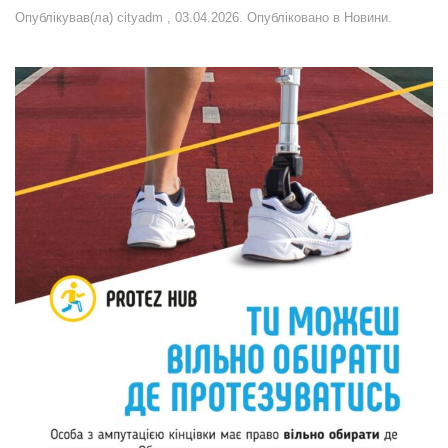
Опублікував(ла)
cityadm
,
03.04.2026
. Опубліковано в
Новини
.