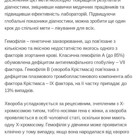
діагностики, зміцнивши навички медичних працівників та
підвищивши ефективність лабораторій. Підвищуючи
глобальні показники діагностики, можна зробити ще один
крок до спільної мети – лікування для всіх.
Гемофілія
– генетичне захворювання, що пов’язане з
кількісною та якісною недостатністю якогось одного з
факторів згортання крові. Класична гемофілія А (до 85%)
обумовлена дефіцитом антигемофільного глобуліну – VII
фактора. Гемофілія В (хвороба Крістмаса) пов’язана з
дефіцитом плазмового тромбопластинового компонента або
фактора Крістмаса – IX фактора, на її частку припадає до
13% випадків.
Хвороба успадковується за рецесивним, зчепленим з Х-
хромосомою типом, тобто носіями гена є жінки, а хвороба
проявляється в осіб чоловічої статі, оскільки вони мають
одну Х-хромосому. Гемофілія у дівчинки може проявитися
клінічно у тому випадку, якщо вона народилася від хворого