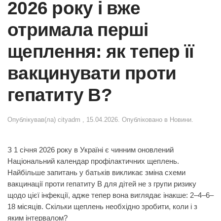
2026 року і вже
отримала перші
щеплення: як тепер її
вакцинувати проти
гепатиту В?
Опублікував(ла)
cityadm
,
15.04.2026
. Опубліковано в
Новини
.
З 1 січня 2026 року в Україні є чинним оновлений
Національний календар профілактичних щеплень.
Найбільше запитань у батьків викликає зміна схеми
вакцинації проти гепатиту В для дітей не з групи ризику
щодо цієї інфекції, адже тепер вона виглядає інакше: 2–4–6–
18 місяців. Скільки щеплень необхідно зробити, коли і з
яким інтервалом?