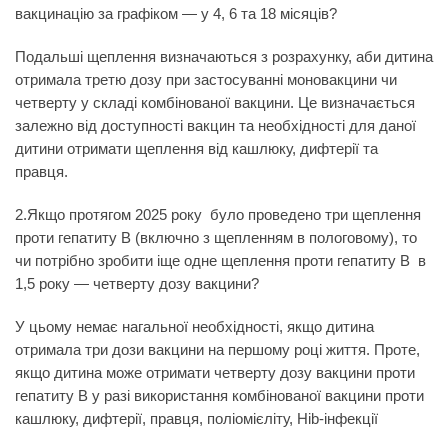
вакцинацію за графіком — у 4, 6 та 18 місяців?
Подальші щеплення визначаються з розрахунку, аби дитина
отримала третю дозу при застосуванні моновакцини чи
четверту у складі комбінованої вакцини. Це визначається
залежно від доступності вакцин та необхідності для даної
дитини отримати щеплення від кашлюку, дифтерії та
правця.
2.Якщо протягом 2025 року було проведено три щеплення
проти гепатиту В (включно з щепленням в пологовому), то
чи потрібно зробити іще одне щеплення проти гепатиту В в
1,5 року — четверту дозу вакцини?
У цьому немає нагальної необхідності, якщо дитина
отримала три дози вакцини на першому році життя. Проте,
якщо дитина може отримати четверту дозу вакцини проти
гепатиту В у разі використання комбінованої вакцини проти
кашлюку, дифтерії, правця, поліомієліту, Hib-інфекції